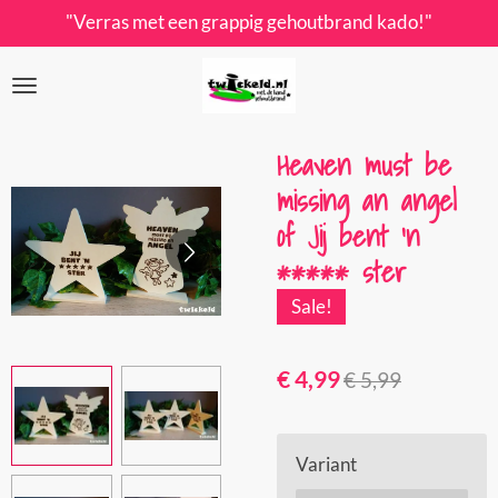
"Verras met een grappig gehoutbrand kado!"
Ga
direct
naar
de
hoofdinhoud
Heaven must be
missing an angel
of Jij bent 'n
***** ster
Sale!
€ 4,99
€ 5,99
Variant