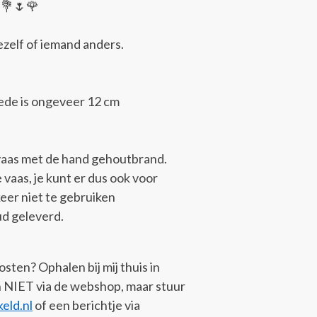
n
💐
🌷
🌹
ezelf of iemand anders.
ede is ongeveer 12 cm
 vaas met de hand gehoutbrand.
e vaas, je kunt er dus ook voor
eer niet te gebruiken
ud geleverd.
ten? Ophalen bij mij thuis in
n NIET via de webshop, maar stuur
eld.nl
of een berichtje via