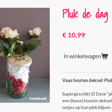
Pluk de dag
€ 10,99
In winkelwagen
Vaas houten deksel: Plu
Supergeschikt
☑️
Deze "p
een (losse) houten deksel
netjes op hun plek blijven 