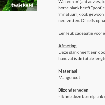
Wat een briljant advies, 
borrelplank heeft "pootje
'm natuurlijk ook gewoon 
neerzetten. Of zelfs oph
Een leuk cadeautje voor j
Afmeting
Deze plank heeft een do
handvat is de totale len
Materiaal
Mangohout
Bijzonderheden
- Ik heb deze borrelplan