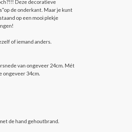
toch?!!! Deze decoratieve
s"op de onderkant. Maar je kunt
staand op een mooi plekje
angen!
ezelf of iemand anders.
orsnede van ongeveer 24cm. Mét
gte ongeveer 34cm.
k met de hand gehoutbrand.