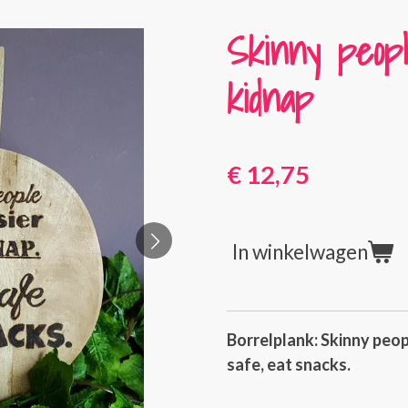
Skinny peopl
kidnap
€ 12,75
In winkelwagen
Borrelplank: Skinny peop
safe, eat snacks.