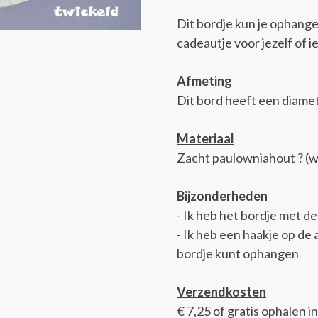
Dit bordje kun je ophange
cadeautje voor jezelf of 
Afmeting
Dit bord heeft een diame
Materiaal
Zacht paulowniahout ? (we
Bijzonderheden
- Ik heb het bordje met d
- Ik heb een haakje op de
bordje kunt ophangen
Verzendkosten
€ 7,25 of gratis ophalen in