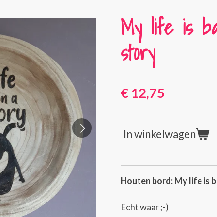
My life is b
story
€ 12,75
In winkelwagen
Houten bord: My life is b
Echt waar ;-)