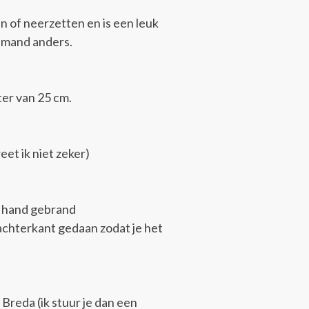
n of neerzetten en is een leuk
iemand anders.
ter van 25 cm.
et ik niet zeker)
e hand gebrand
 achterkant gedaan zodat je het
 Breda (ik stuur je dan een