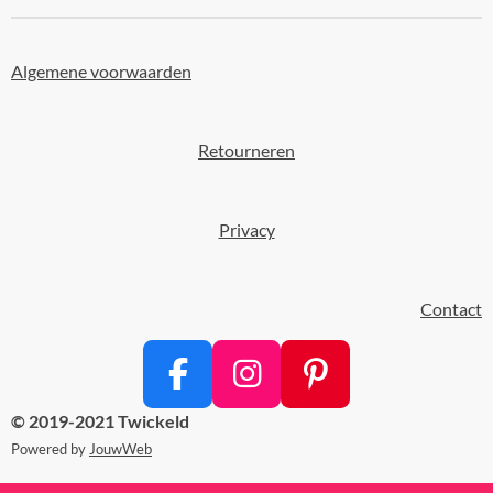
Algemene voorwaarden
Retourneren
Privacy
Contact
F
I
P
a
n
i
© 2019-2021 Twickeld
c
s
n
Powered by
JouwWeb
e
t
t