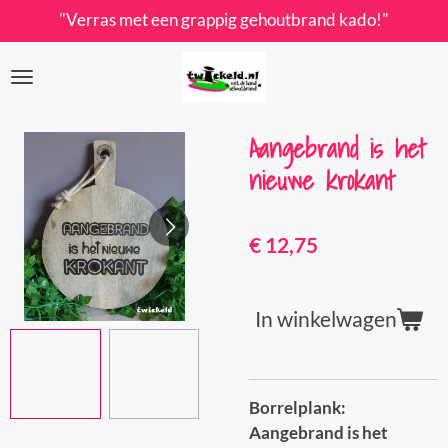
"Verras met een grappig gehoutbrand kado!"
Ga
direct
naar
de
hoofdinhoud
Aangebrand is het
nieuwe krokant
€ 12,75
In winkelwagen
Borrelplank:
Aangebrand is het