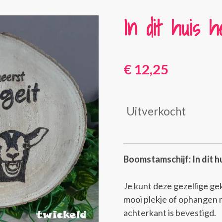
In dit huis 
€ 12,25
Uitverkocht
Boomstamschijf: In dit h
Je kunt deze gezellige g
mooi plekje of ophangen 
achterkant is bevestigd.