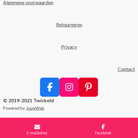
Algemene voorwaarden
Retourneren
Privacy
Contact
F
I
P
a
n
i
© 2019-2021 Twickeld
c
s
n
Powered by
JouwWeb
e
t
t
b
a
e
E-mailadres
Facebook
o
g
r