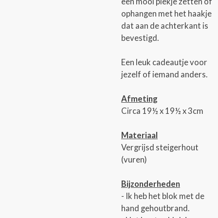
een mooi plekje zetten of
ophangen met het haakje
dat aan de achterkant is
bevestigd.
Een leuk cadeautje voor
jezelf of iemand anders.
Afmeting
Circa 19½ x 19½ x 3cm
Materiaal
Vergrijsd steigerhout
(vuren)
Bijzonderheden
- Ik heb het blok met de
hand gehoutbrand.