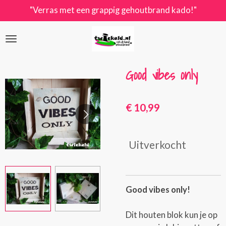
"Verras met een grappig gehoutbrand kado!"
Ga
direct
naar
de
hoofdinhoud
Good vibes only
€ 10,99
Uitverkocht
Good vibes only!
Dit houten blok kun je op